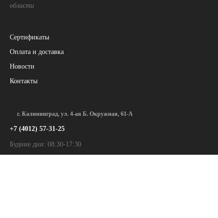
области
Сертификаты
Оплата и доставка
Новости
Контакты
г. Калининград, ул. 4-ая Б. Окружная, 61-А
+7 (4012) 57-31-25
Будние дни: 08:30-17:30
Сб и Вс: Выходной
г. Калининград, ул. Московский пр-т, 187
+7 (4012) 34-28-18