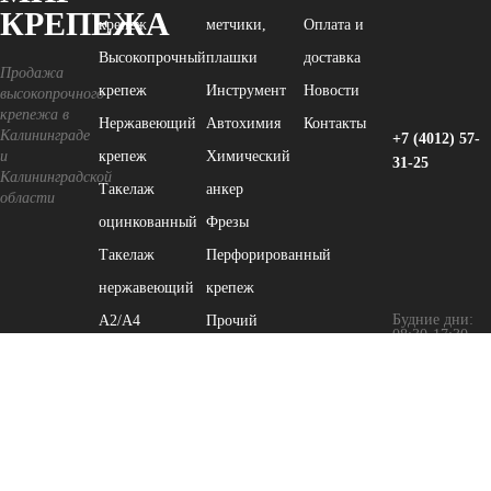
КРЕПЕЖА
крепеж
метчики,
Оплата и
Высокопрочный
плашки
доставка
Продажа
крепеж
Инструмент
Новости
высокопрочного
крепежа в
Нержавеющий
Автохимия
Контакты
Калининграде
+7 (4012) 57-
и
крепеж
Химический
31-25
Калининградской
Такелаж
анкер
области
оцинкованный
Фрезы
Такелаж
Перфорированный
нержавеющий
крепеж
Будние дни:
А2/А4
Прочий
08:30-17:30
Хомут
крепеж
Диски,
наждачная
бумага
Сб и Вс: