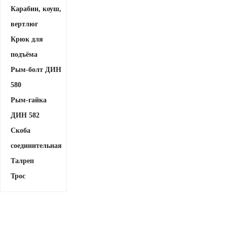
Карабин, коуш,
вертлюг
Крюк для
подъёма
Рым-болт ДИН
580
Рым-гайка
ДИН 582
Скоба
соединительная
Талреп
Трос